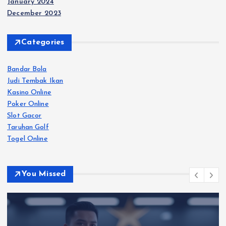
January 2024
December 2023
Categories
Bandar Bola
Judi Tembak Ikan
Kasino Online
Poker Online
Slot Gacor
Taruhan Golf
Togel Online
You Missed