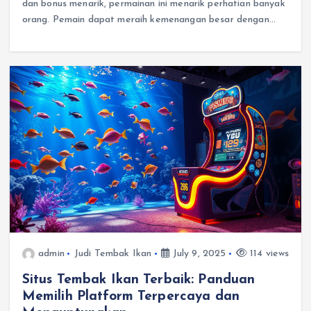
dan bonus menarik, permainan ini menarik perhatian banyak
orang. Pemain dapat meraih kemenangan besar dengan…
admin
Judi Tembak Ikan
July 9, 2025
114 views
Situs Tembak Ikan Terbaik: Panduan
Memilih Platform Terpercaya dan