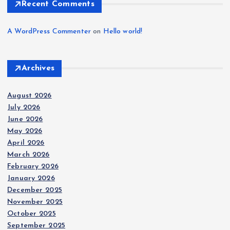
a
Recent Comments
t
A WordPress Commenter
on
Hello world!
i
Archives
o
August 2026
n
July 2026
June 2026
May 2026
April 2026
March 2026
February 2026
January 2026
December 2025
November 2025
October 2025
September 2025