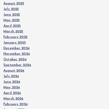
August 2025
July 2025
June 2025
May 2025
April 2025
March 2025
February 2025
January 2025
December 2024
November 2024
October 2024
September 2024
August 2024
July 2024
June 2024
May 2024
April 2024
March 2024
February 2024