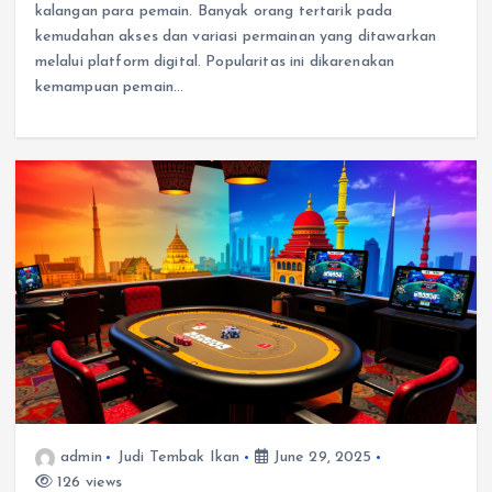
kalangan para pemain. Banyak orang tertarik pada
kemudahan akses dan variasi permainan yang ditawarkan
melalui platform digital. Popularitas ini dikarenakan
kemampuan pemain…
admin
Judi Tembak Ikan
June 29, 2025
126 views