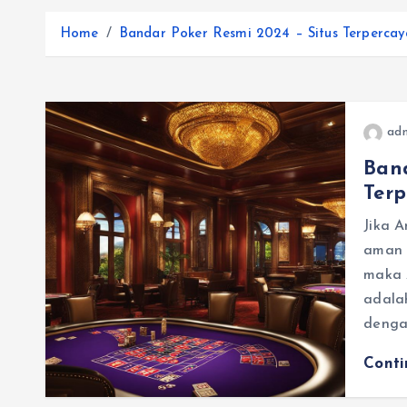
Home
Bandar Poker Resmi 2024 – Situs Terpercay
ad
Band
Terp
Jika 
aman d
maka 
adalah
denga
Cont