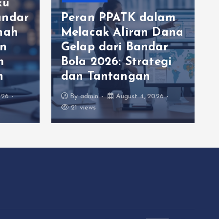
ku
andar
Peran PPATK dalam
nah
Melacak Aliran Dana
an
Gelap dari Bandar
m
Bola 2026: Strategi
n
dan Tantangan
026
By
admin
August 4, 2026
21 views