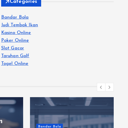
Categories
Bandar Bola
Judi Tembak Ikan
Kasino Online
Poker Online
Slot Gacor
Taruhan Golf
Togel Online
m
Bandar Bola