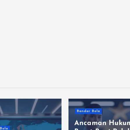
Bandar Bola
Ancaman Huku
Bola