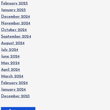
February 2025
January 2025
December 2024
November 2024
October 2024
September 2024
August 2024
July 2024
June 2024
May 2024
April 2024
March 2024
February 2024
January 2024
December 2023