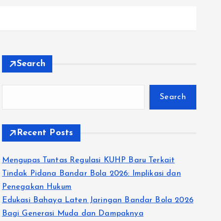
Search
Search
Recent Posts
Mengupas Tuntas Regulasi KUHP Baru Terkait
Tindak Pidana Bandar Bola 2026: Implikasi dan
Penegakan Hukum
Edukasi Bahaya Laten Jaringan Bandar Bola 2026
Bagi Generasi Muda dan Dampaknya