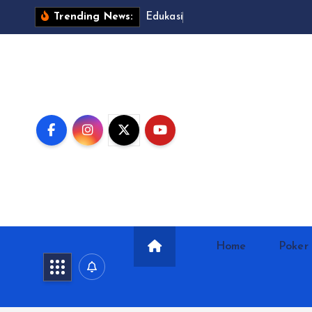
S
E
d
u
k
a
s
i
B
a
h
a
Trending News:
k
i
p
t
o
c
o
n
t
e
n
t
Home
Poker