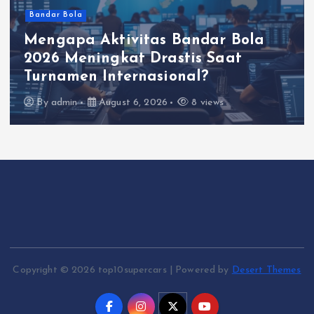
Bandar Bola
Mengapa Aktivitas Bandar Bola
2026 Meningkat Drastis Saat
Turnamen Internasional?
By
admin
August 6, 2026
8 views
Copyright © 2026 top10supercars | Powered by
Desert Themes