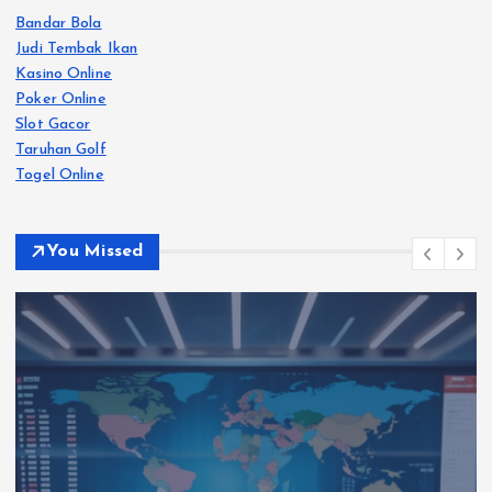
Bandar Bola
Judi Tembak Ikan
Kasino Online
Poker Online
Slot Gacor
Taruhan Golf
Togel Online
You Missed