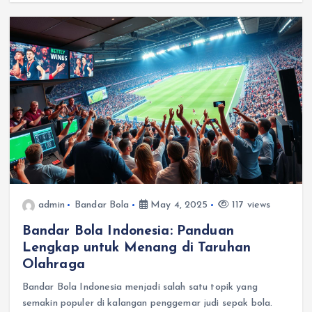
admin
Bandar Bola
May 4, 2025
117 views
Bandar Bola Indonesia: Panduan
Lengkap untuk Menang di Taruhan
Olahraga
Bandar Bola Indonesia menjadi salah satu topik yang
semakin populer di kalangan penggemar judi sepak bola.