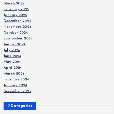
March 2025
February 2025
January 2025
December 2024
November 2024
October 2024
September 2024
August 2024
July 2024
June 2024
May 2024
April 2024
March 2024
February 2024
January 2024
December 2023
Categories