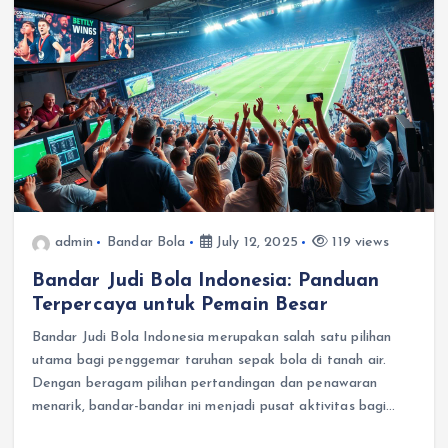
admin
Bandar Bola
July 12, 2025
119 views
Bandar Judi Bola Indonesia: Panduan
Terpercaya untuk Pemain Besar
Bandar Judi Bola Indonesia merupakan salah satu pilihan
utama bagi penggemar taruhan sepak bola di tanah air.
Dengan beragam pilihan pertandingan dan penawaran
menarik, bandar-bandar ini menjadi pusat aktivitas bagi…