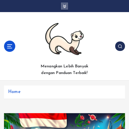
S
k
i
p
t
o
c
o
n
t
Menangkan Lebih Banyak
e
dengan Panduan Terbaik!
n
t
Home