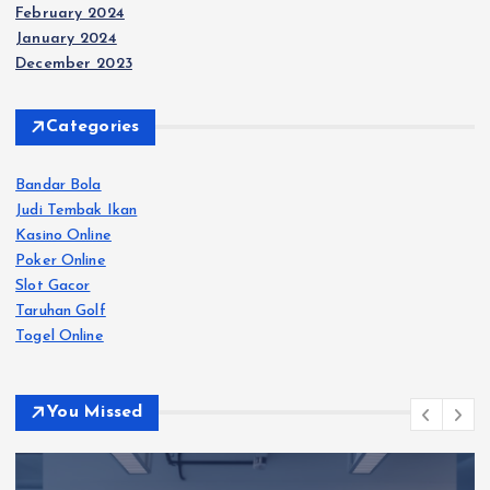
February 2024
January 2024
December 2023
Categories
Bandar Bola
Judi Tembak Ikan
Kasino Online
Poker Online
Slot Gacor
Taruhan Golf
Togel Online
You Missed