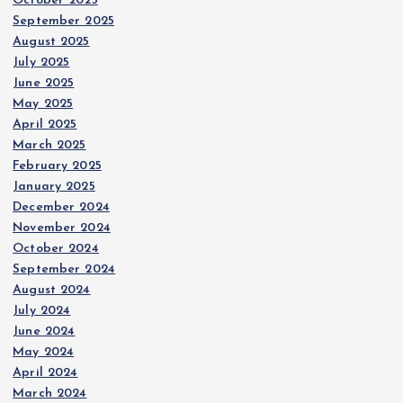
October 2025
September 2025
August 2025
July 2025
June 2025
May 2025
April 2025
March 2025
February 2025
January 2025
December 2024
November 2024
October 2024
September 2024
August 2024
July 2024
June 2024
May 2024
April 2024
March 2024